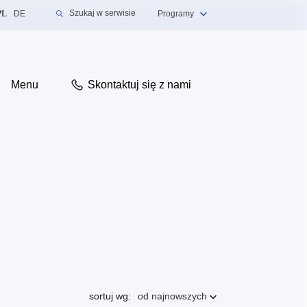
mień język na Polski
Zmień język na Niemiecki
Szukaj w serwisie
PL
DE
Programy
Menu
Skontaktuj się z nami
Aktualnie sortujesz według
sortuj wg:
od najnowszych