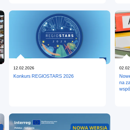
Opublikowano
Opub
12.02.2026
02.02
Konkurs REGIOSTARS 2026
Nowe
na z
wspó
2021