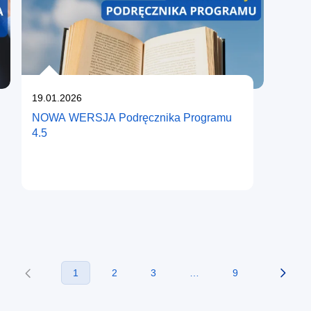
Opublikowano
19.01.2026
NOWA WERSJA Podręcznika Programu
4.5
1
2
3
…
9