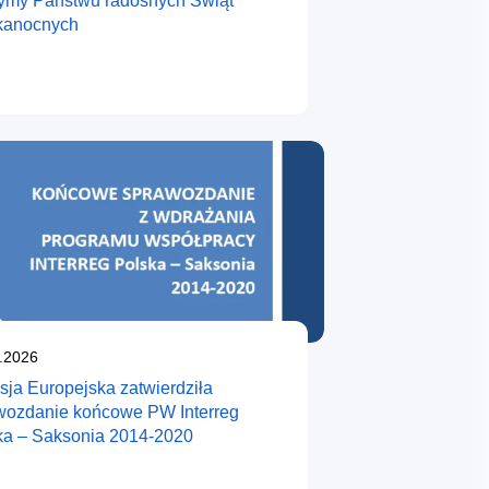
ymy Państwu radosnych Świąt
kanocnych
likowano
.2026
sja Europejska zatwierdziła
wozdanie końcowe PW Interreg
ka – Saksonia 2014-2020