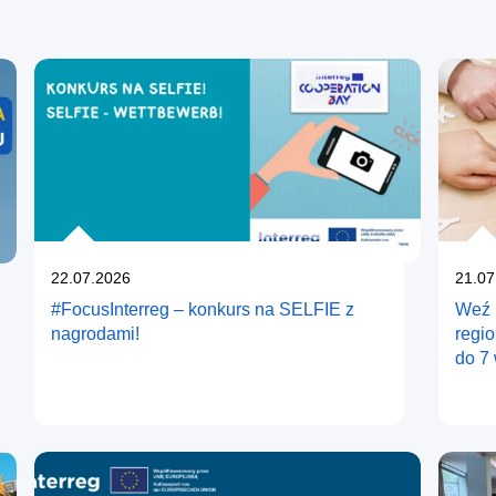
Opublikowano
Opub
22.07.2026
21.07
#FocusInterreg – konkurs na SELFIE z
Weź 
nagrodami!
regi
do 7 