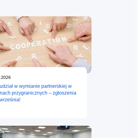
likowano
.2026
udział w wymianie partnerskiej w
onach przygranicznych – zgłoszenia
września!