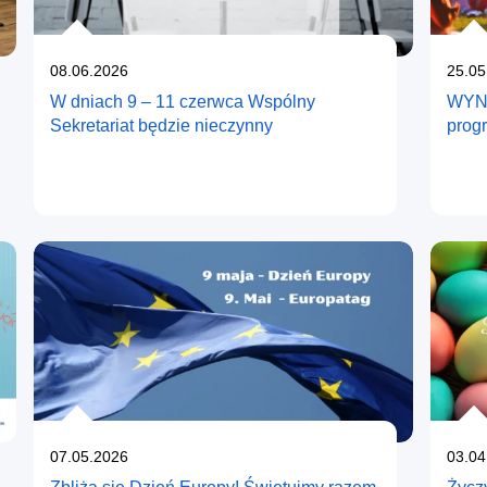
Opublikowano
Opub
08.06.2026
25.05
W dniach 9 – 11 czerwca Wspólny
WYNI
Sekretariat będzie nieczynny
prog
Opublikowano
Opub
07.05.2026
03.04