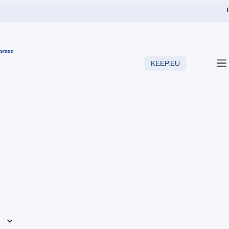
Z
KEEP.EU
i