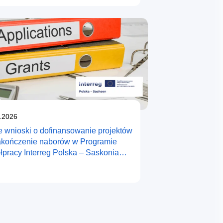
likowano
.2026
 wnioski o dofinansowanie projektów
akończenie naborów w Programie
łpracy Interreg Polska – Saskonia
-2027