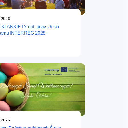
likowano
.2026
KI ANKIETY dot. przyszłości
ramu INTERREG 2028+
likowano
.2026