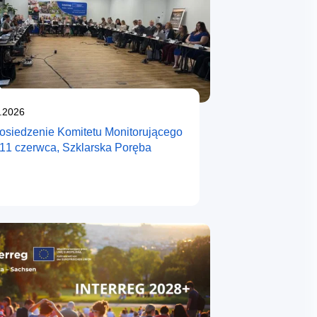
likowano
.2026
posiedzenie Komitetu Monitorującego
-11 czerwca, Szklarska Poręba